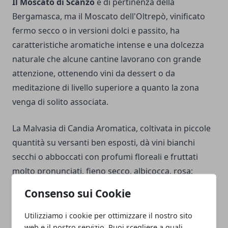
Il Moscato di Scanzo
è di pertinenza della
Bergamasca, ma il Moscato dell'Oltrepò, vinificato
fermo secco o in versioni dolci e passito, ha
caratteristiche aromatiche intense e una dolcezza
naturale che alcune cantine lavorano con grande
attenzione, ottenendo vini da dessert o da
meditazione di livello superiore a quanto la zona
venga di solito associata.
La Malvasia di Candia Aromatica, coltivata in piccole
quantità su versanti ben esposti, dà vini bianchi
secchi o abboccati con profumi floreali e fruttati
molto pronunciati, fieno secco, albicocca, rosa;
vinificata ferma e secca può risultare un po' pesante
Consenso sui Cookie
al palato se non gestita bene in cantina, ma nelle
versioni più riuscite ha una personalità aromatica
Utilizziamo i cookie per ottimizzare il nostro sito
web e il nostro servizio. Puoi scegliere a quali