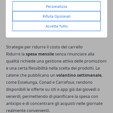
coperto
in piazza della Vittoria e altri mercati
Personalizza
cittadini propongono frutta, verdura e formaggi
Rifiuta Opzionali
locali con una qualità del fresco spesso superiore
Accetta Tutto
alla media della GDO, e prezzi in molti casi
comparabili.
Strategie per ridurre il costo del carrello
Ridurre la
spesa mensile
senza rinunciare alla
qualità richiede una gestione attiva delle promozioni
e una certa flessibilità nella scelta dei prodotti. Le
catene che pubblicano un
volantino settimanale
,
come Esselunga, Conad e Carrefour, rendono
disponibili le offerte su siti e app già dal giovedì o
venerdì, permettendo di pianificare la spesa con
anticipo e di concentrare gli acquisti nelle giornate
realmente convenienti.