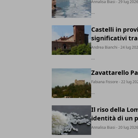
Annalisa Biasi
- 29 lug 202
...
Castelli in prov
significativi tra
Andrea Bianchi
- 24 lug 20
...
Zavattarello Pa
Fabiana Fissore
- 22 lug 20
...
Il riso della Lo
identità di un 
Annalisa Biasi
- 20 lug 202
...