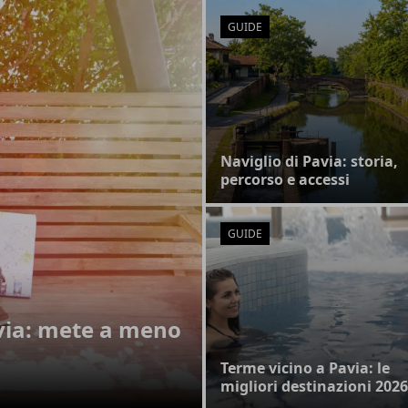
GUIDE
Naviglio di Pavia: storia,
percorso e accessi
GUIDE
avia: mete a meno
Terme vicino a Pavia: le
migliori destinazioni 2026