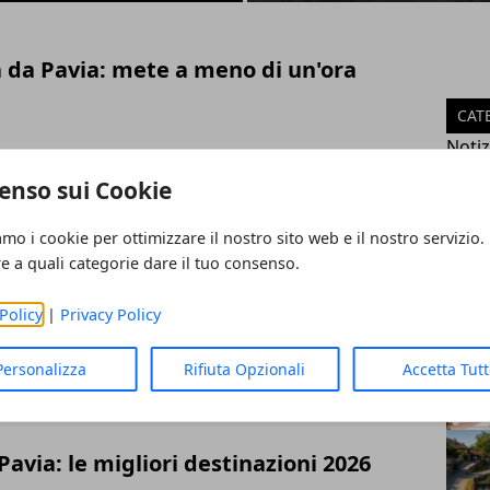
a da Pavia: mete a meno di un'ora
CAT
Notiz
Event
enso sui Cookie
a: storia, percorso e accessi
Econ
Cron
026
amo i cookie per ottimizzare il nostro sito web e il nostro servizio.
Mobil
re a quali categorie dare il tuo consenso.
Guid
Attua
Policy
|
Privacy Policy
ia: castello e cosa vedere nel borgo
ART
26
Personalizza
Rifiuta Opzionali
Accetta Tut
Pavia: le migliori destinazioni 2026