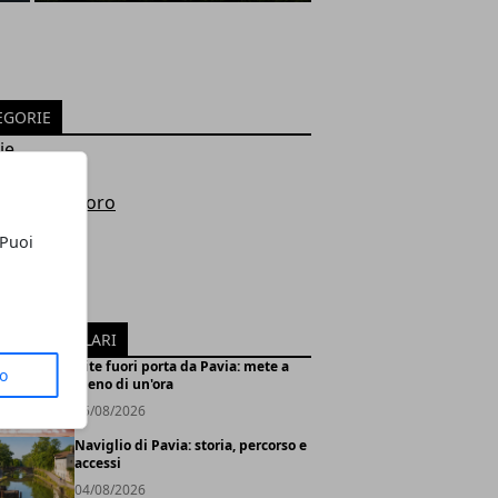
EGORIE
ie
i
omia e Lavoro
aca
 Puoi
ità
e
lità
ICOLI POPOLARI
Gite fuori porta da Pavia: mete a
to
meno di un'ora
05/08/2026
Naviglio di Pavia: storia, percorso e
accessi
04/08/2026