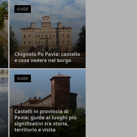
GUIDE
Chignolo Po Pavia: castello
e cosa vedere nel borgo
GUIDE
Castelli in provincia di
Pavia: guida ai luoghi più
significativi tra storia,
territorio e visita