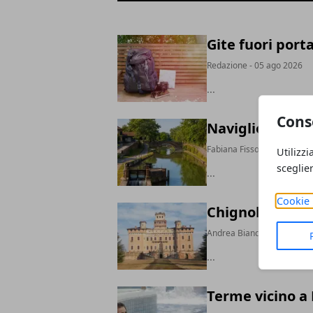
Gite fuori port
Redazione
- 05 ago 2026
...
Cons
Naviglio di Pavi
Fabiana Fissore
- 04 ago 2
Utilizzi
sceglie
...
Cookie 
Chignolo Po Pav
Andrea Bianchi
- 31 lug 20
...
Terme vicino a 