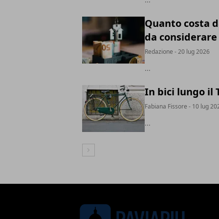
Quanto costa d
da considerare
Redazione
- 20 lug 2026
...
In bici lungo il
Fabiana Fissore
- 10 lug 20
...
Articolo Successivo