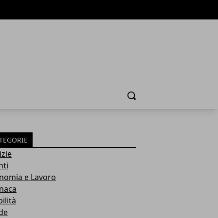
Cerca
TEGORIE
izie
nti
nomia e Lavoro
naca
ilità
de