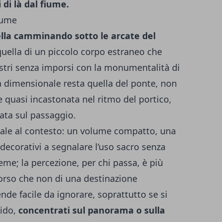
i di là dal fiume.
fiume
ella camminando sotto le arcate del
quella di un piccolo corpo estraneo che
astri senza imporsi con la monumentalità di
ala dimensionale resta quella del ponte, non
re quasi incastonata nel ritmo del portico,
ata sul passaggio.
onale al contesto: un volume compatto, una
decorativi a segnalare l’uso sacro senza
ieme; la percezione, per chi passa, è più
corso che non di una destinazione
de facile da ignorare, soprattutto se si
pido,
concentrati sul panorama o sulla