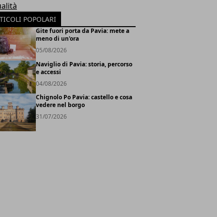
alità
TICOLI POPOLARI
Gite fuori porta da Pavia: mete a
meno di un'ora
05/08/2026
Naviglio di Pavia: storia, percorso
e accessi
04/08/2026
Chignolo Po Pavia: castello e cosa
vedere nel borgo
31/07/2026