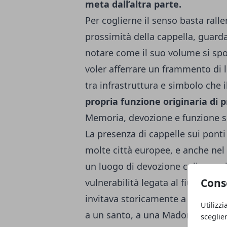
meta dall’altra parte.
Per coglierne il senso basta ralle
prossimità della cappella, guard
notare come il suo volume si spo
voler afferrare un frammento di l
tra infrastruttura e simbolo che i
propria funzione originaria di p
Memoria, devozione e funzione s
La presenza di cappelle sui ponti
molte città europee, e anche nel 
un luogo di devozione collocato 
Cons
vulnerabilità legata al fiume e a
invitava storicamente a cercare u
Utilizzi
a un santo, a una Madonna,
a un
sceglie