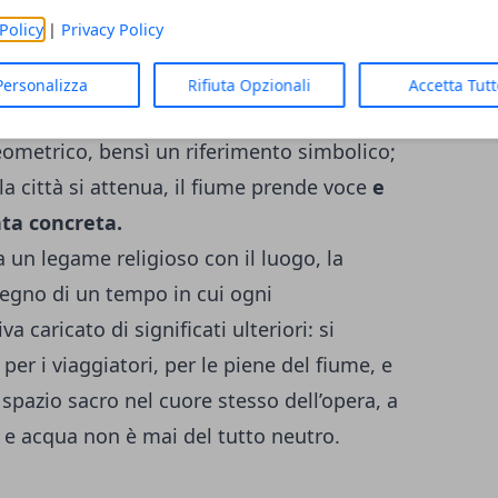
uesta dimensione devozionale esplicita si
Policy
|
Privacy Policy
inua a funzionare come marcatore di soglia:
on soltanto come infrastruttura di
Personalizza
Rifiuta Opzionali
Accetta Tut
dotato di un proprio centro, di un punto
ometrico, bensì un riferimento simbolico;
la città si attenua, il fiume prende voce
e
nta concreta.
a un legame religioso con il luogo, la
egno di un tempo in cui ogni
caricato di significati ulteriori: si
 per i viaggiatori, per le piene del fiume, e
 spazio sacro nel cuore stesso dell’opera, a
tà e acqua non è mai del tutto neutro.