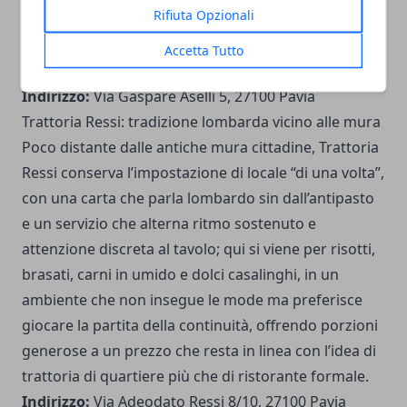
Rifiuta Opzionali
accanto a medici, infermieri e residenti del quartiere,
con un conto che resta sorprendentemente onesto
Accetta Tutto
rispetto alla quantità nel piatto.
Indirizzo:
Via Gaspare Aselli 5, 27100 Pavia
Trattoria Ressi: tradizione lombarda vicino alle mura
Poco distante dalle antiche mura cittadine, Trattoria
Ressi conserva l’impostazione di locale “di una volta”,
con una carta che parla lombardo sin dall’antipasto
e un servizio che alterna ritmo sostenuto e
attenzione discreta al tavolo; qui si viene per risotti,
brasati, carni in umido e dolci casalinghi, in un
ambiente che non insegue le mode ma preferisce
giocare la partita della continuità, offrendo porzioni
generose a un prezzo che resta in linea con l’idea di
trattoria di quartiere più che di ristorante formale.
Indirizzo:
Via Adeodato Ressi 8/10, 27100 Pavia