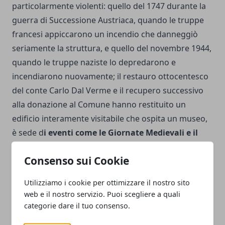
particolarmente violenti: quello del 1747 durante la
guerra di Successione Austriaca, quando le truppe
francesi appiccarono un incendio che danneggiò
seriamente la struttura, e quello del novembre 1944,
quando le truppe naziste lo depredarono e
incendiarono nuovamente; il restauro ottocentesco
del conte Carlo Dal Verme e il recupero successivo
alla donazione al Comune hanno restituito un
edificio interamente visitabile che ospita un museo,
è sede d
i eventi come le Giornate Medievali e il
Tour del Mistero
, e accoglie matrimoni e
Consenso sui Cookie
ricevimenti; la visita è solo guidata, con tour ogni ora
da aprile a fine settembre il sabato e la domenica
Utilizziamo i cookie per ottimizzare il nostro sito
dalle 11 alle 19.
web e il nostro servizio. Puoi scegliere a quali
categorie dare il tuo consenso.
Castello di Belgioioso e Castello di Bereguardo: due